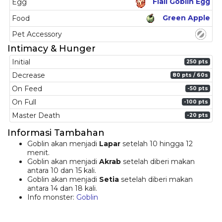
Flail Goblin Egg
Egg
Green Apple
Food
Pet Accessory
Intimacy & Hunger
Initial
250
pts
Decrease
80 pts / 60s
On Feed
-50
pts
On Full
-100
pts
Master Death
-20
pts
Informasi Tambahan
Goblin akan menjadi
Lapar
setelah 10 hingga 12
menit.
Goblin akan menjadi
Akrab
setelah diberi makan
antara 10 dan 15 kali.
Goblin akan menjadi
Setia
setelah diberi makan
antara 14 dan 18 kali.
Info monster:
Goblin